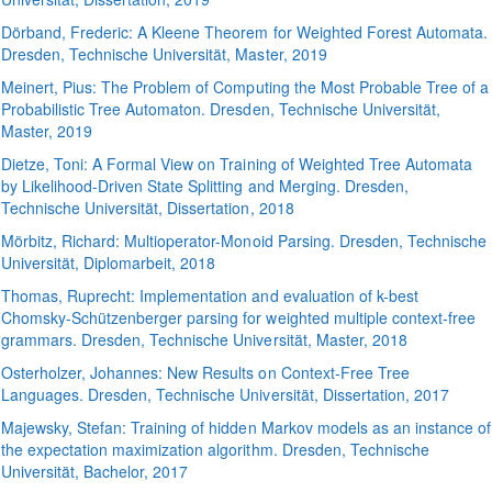
Dörband
, Frederic:
A Kleene Theorem for Weighted Forest Automata
.
Dresden, Technische Universität, Master, 2019
Meinert
, Pius:
The Problem of Computing the Most Probable Tree of a
Probabilistic Tree Automaton
. Dresden, Technische Universität,
Master, 2019
Dietze
, Toni:
A Formal View on Training of Weighted Tree Automata
by Likelihood-Driven State Splitting and Merging
. Dresden,
Technische Universität, Dissertation, 2018
Mörbitz
, Richard:
Multioperator-Monoid Parsing
. Dresden, Technische
Universität, Diplomarbeit, 2018
Thomas
, Ruprecht:
Implementation and evaluation of k-best
Chomsky-Schützenberger parsing for weighted multiple context-free
grammars
. Dresden, Technische Universität, Master, 2018
Osterholzer
, Johannes:
New Results on Context-Free Tree
Languages
. Dresden, Technische Universität, Dissertation, 2017
Majewsky
, Stefan:
Training of hidden Markov models as an instance of
the expectation maximization algorithm
. Dresden, Technische
Universität, Bachelor, 2017