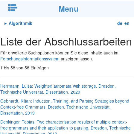
Menu
▸
Algorithmik
de
en
Liste der Abschlussarbeiten
Für erweiterte Suchoptionen können Sie diese Inhalte auch im
Forschungsinformationssystem
anzeigen lassen.
1
bis
58
von
58
Einträgen
Herrmann
, Luisa:
Weighted automata with storage
. Dresden,
Technische Universität, Dissertation, 2020
Gebhardt
, Kilian:
Induction, Training, and Parsing Strategies beyond
Context-free Grammars
. Dresden, Technische Universität,
Dissertation, 2019
Denkinger
, Tobias:
Two characterisation results of multiple context-
free grammars and their application to parsing
. Dresden, Technische
Universität, Dissertation, 2019