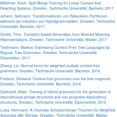
Mitlöhner
, Kevin:
Split-Merge Training für Linear Context-free
Rewriting Systems
. Dresden, Technische Universität, Bachelor, 2017
Johann
, Seltmann:
Transformationen von Rekursiven Partitionen
während der Induktion von Hybridgrammatiken
. Dresden, Technische
Universität, Bachelor, 2017
Schick
, Timo:
Transition-based Generation from Abstract Meaning
Representations
. Dresden, Technische Universität, Master, 2017
Teichmann
, Markus:
Expressing Context-Free Tree Languages by
Regular Tree Grammars
. Dresden, Technische Universität,
Dissertation, 2017
Zhiang
, Liu:
Normal forms for weighted multiple context-free
grammars
. Dresden, Technische Universität, Bachelor, 2016
Frederic
, Dörband:
Context-free grammars over the free magmoid
.
Dresden, Technische Universität, Bachelor, 2016
Gebhardt
, Kilian:
Training of hybrid grammars for the generation of
discontinuous phrase structures and non-projective dependency
structures
. Dresden, Technische Universität, Diplomarbeit, 2015
Luisa
, Herrmann:
A Chomsky-Schützenberger Theorem for Weighted
Automata with Storage
. Dresden, Technische Universität, Master,