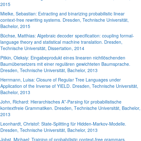
2015
Mielke
, Sebastian:
Extracting and binarizing probabilistic linear
context-free rewriting systems
. Dresden, Technische Universität,
Bachelor, 2015
Büchse
, Matthias:
Algebraic decoder specification: coupling formal-
language theory and statistical machine translation
. Dresden,
Technische Universität, Dissertation, 2014
Pitkin
, Oleksiy:
Eingabeprodukt eines linearen nichtlöschenden
Baumübersetzers mit einer regulären gewichteten Baumsprache
.
Dresden, Technische Universität, Bachelor, 2013
Herrmann
, Luisa:
Closure of Regular Tree Languages under
Application of the Inverse of YIELD
. Dresden, Technische Universität,
Bachelor, 2013
John
, Richard:
Hierarchisches A*-Parsing für probabilistische
kontextfreie Grammatiken
. Dresden, Technische Universität, Bachelor,
2013
Leonhardt
, Christof:
State-Splitting für Hidden-Markov-Modelle
.
Dresden, Technische Universität, Bachelor, 2013
Jobst
, Michael:
Training of probabilistic context-free grammars
.