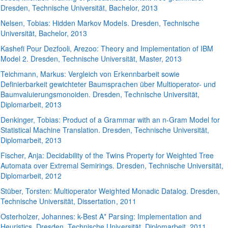
Dresden, Technische Universität, Bachelor, 2013
Nelsen
, Tobias:
Hidden Markov Models
. Dresden, Technische
Universität, Bachelor, 2013
Kashefi Pour Dezfooli
, Arezoo:
Theory and Implementation of IBM
Model 2
. Dresden, Technische Universität, Master, 2013
Teichmann
, Markus:
Vergleich von Erkennbarbeit sowie
Definierbarkeit gewichteter Baumsprachen über Multioperator- und
Baumvaluierungsmonoiden
. Dresden, Technische Universität,
Diplomarbeit, 2013
Denkinger
, Tobias:
Product of a Grammar with an n-Gram Model for
Statistical Machine Translation
. Dresden, Technische Universität,
Diplomarbeit, 2013
Fischer
, Anja:
Decidability of the Twins Property for Weighted Tree
Automata over Extremal Semirings
. Dresden, Technische Universität,
Diplomarbeit, 2012
Stüber
, Torsten:
Multioperator Weighted Monadic Datalog
. Dresden,
Technische Universität, Dissertation, 2011
Osterholzer
, Johannes:
k-Best A* Parsing: Implementation and
Heuristics
. Dresden, Technische Universität, Diplomarbeit, 2011